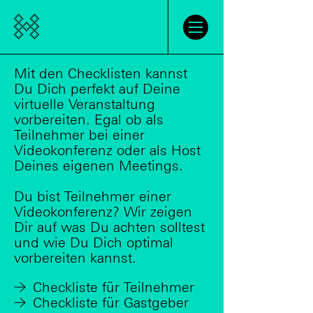
Einführung
Mit den Checklisten kannst
Du Dich perfekt auf Deine
virtuelle Veranstaltung
Tutorials
vorbereiten. Egal ob als
Teilnehmer bei einer
Grundlagen
Videokonferenz oder als Host
Deines eigenen Meetings.
Videokonferenzen
Kollaboration
Du bist Teilnehmer einer
Technik
Videokonferenz? Wir zeigen
Dir auf was Du achten solltest
und wie Du Dich optimal
Support
vorbereiten kannst.
Checkliste für Teilnehmer
Co-Hosting
Checkliste für Gastgeber